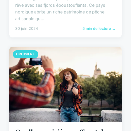
rêve avec ses fjords époustouflants. Ce pays
nordique abrite un riche patrimoine de pêche
artisanale qu...
30 juin 2024
5 min de lecture →
CROISIÈRE