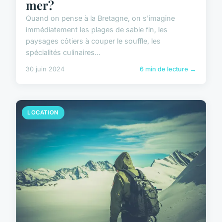
mer?
Quand on pense à la Bretagne, on s'imagine
immédiatement les plages de sable fin, les
paysages côtiers à couper le souffle, les
spécialités culinaires...
30 juin 2024
6 min de lecture →
LOCATION