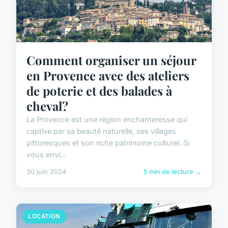
Comment organiser un séjour
en Provence avec des ateliers
de poterie et des balades à
cheval?
La Provence est une région enchanteresse qui
captive par sa beauté naturelle, ses villages
pittoresques et son riche patrimoine culturel. Si
vous envi...
30 juin 2024
5 min de lecture →
LOCATION